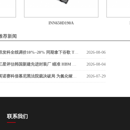
INN650D190A
IN
推荐新闻
联发科全线调价10%–20% 同期拿下谷歌 TPU v9 SerDes 大单
2026-08-06
三星评估韩国新建先进封装厂 瞄准 HBM 缩小与海力士差距
2026-08-04
英诺赛科借慕尼黑法院裁决破局 为氮化镓功率器件打开欧洲市场通道
2026-07-29
联系我们