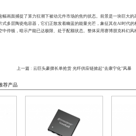
这幅画面捕捉了算力狂潮下被动元件市场的焦灼状态。前景是一块巨大的
片式多层陶瓷电容器，它们正散发着幽蓝的能量光芒，象征其在AI时代
空中停顿，暗示产能已达极限、处于配额状态。整体采用赛博朋克科幻风
上一篇 : 云巨头豪掷长单抢货 光纤供应链掀起“去康宁化”风暴
推荐产品