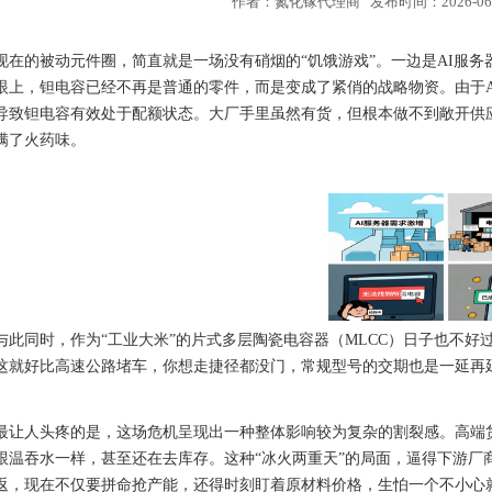
作者：氮化镓代理商 发布时间：2026-06-10
现在的被动元件圈，简直就是一场没有硝烟的“饥饿游戏”。一边是AI服
眼上，钽电容已经不再是普通的零件，而是变成了紧俏的战略物资。由于
导致钽电容有效处于配额状态。大厂手里虽然有货，但根本做不到敞开供应
满了火药味。
与此同时，作为“工业大米”的片式多层陶瓷电容器（MLCC）日子也不好
这就好比高速公路堵车，你想走捷径都没门，常规型号的交期也是一延再
最让人头疼的是，这场危机呈现出一种整体影响较为复杂的割裂感。高端
跟温吞水一样，甚至还在去库存。这种“冰火两重天”的局面，逼得下游厂
返，现在不仅要拼命抢产能，还得时刻盯着原材料价格，生怕一个不小心