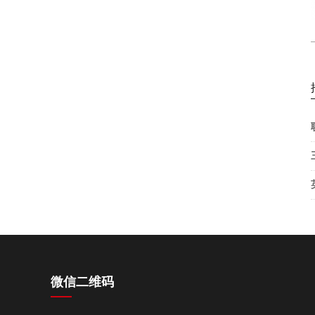
INN650DA350A
微信二维码