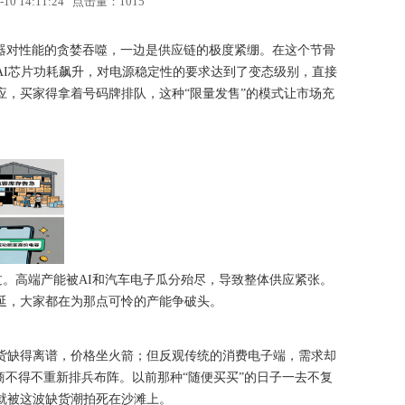
 14:11:24 点击量：
1015
务器对性能的贪婪吞噬，一边是供应链的极度紧绷。在这个节骨
AI芯片功耗飙升，对电源稳定性的要求达到了变态级别，直接
，买家得拿着号码牌排队，这种“限量发售”的模式让市场充
过。高端产能被AI和汽车电子瓜分殆尽，导致整体供应紧张。
延，大家都在为那点可怜的产能争破头。
货缺得离谱，价格坐火箭；但反观传统的消费电子端，需求却
商不得不重新排兵布阵。以前那种“随便买买”的日子一去不复
就被这波缺货潮拍死在沙滩上。