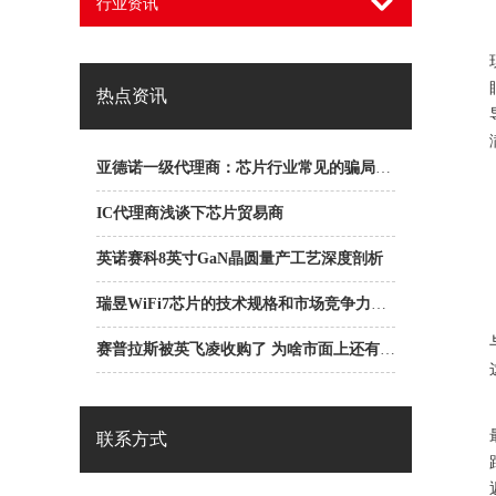
行业资讯
热点资讯
亚德诺一级代理商：芯片行业常见的骗局之ABC骗局
IC代理商浅谈下芯片贸易商
英诺赛科8英寸GaN晶圆量产工艺深度剖析
瑞昱WiFi7芯片的技术规格和市场竞争力是什么？
赛普拉斯被英飞凌收购了 为啥市面上还有赛普拉斯一级代理商？
联系方式