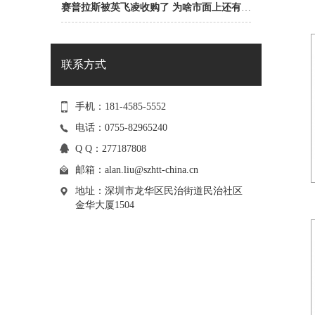
赛普拉斯被英飞凌收购了 为啥市面上还有赛普拉斯一级代理商？
联系方式
手机：181-4585-5552
电话：0755-82965240
Q Q：277187808
邮箱：
alan.liu@szhtt-china.cn
地址：深圳市龙华区民治街道民治社区
金华大厦1504