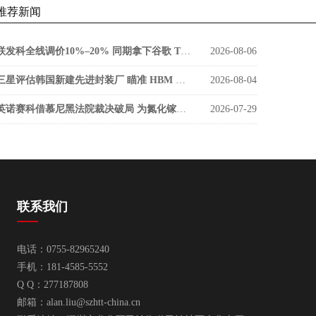
推荐新闻
联发科全线调价10%–20% 同期拿下谷歌 TPU v9 SerDes 大单
2026-08-06
三星评估韩国新建先进封装厂 瞄准 HBM 缩小与海力士差距
2026-08-04
英诺赛科借慕尼黑法院裁决破局 为氮化镓功率器件打开欧洲市场通道
2026-07-29
联系我们
电话：0755-82965240
手机：181-4585-5552
Q Q：277187808
邮箱：
alan.liu@szhtt-china.cn