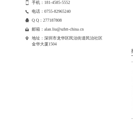
手机：181-4585-5552
电话：0755-82965240
Q Q：277187808
邮箱：
alan.liu@szhtt-china.cn
地址：深圳市龙华区民治街道民治社区
金华大厦1504
INN650DA350A