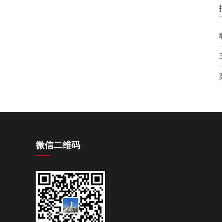
微信二维码