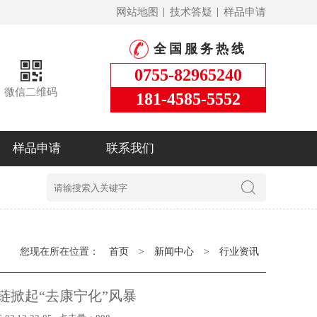
网站地图
技术答疑
样品申请
全国服务热线
0755-82965240
微信二维码
181-4585-5552
样品申请
联系我们
您现在所在位置：
首页
>
新闻中心
>
行业资讯
链掀起“去康宁化”风暴