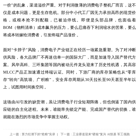
一价”的乱象，渠道溢价严重。对于利润微薄的消费电子整机厂而言，这不
仅是成本问题，更是生存危机。部分中小代工厂因无力承担高昂的现货价
格，或根本抢不到配额，已被迫停线。即便是头部品牌，也面临着
BOM（物料清单）成本飙升的压力，要么忍痛吞下利润缩水的苦果，要么
将成本转嫁给消费者，引发终端产品涨价 。
面对“卡脖子”风险，消费电子产业链正在经历一场紧急重塑。为了对冲断
供风险，各大品牌厂不再迷信单一的国际大厂，而是加速导入国产替代方
案。风华高科、三环集团等国内被动元件龙头迎来了历史性机遇，其高容
MLCC产品正加速通过终端认证。同时，下游厂商的库存策略也从“零库
存”转向“高筑墙、广积粮”，安全库存周期从30天拉长至90天甚至半年以
上，试图用时间换空间 。
这场由AI引发的缺货潮，虽让消费电子行业短期阵痛，但也倒逼了国内供
应链的自主化进程。未来，谁能率先锁定产能、完成国产替代的切换，谁
就能在激烈的市场竞争中掌握主动权。
上一篇 : 算力狂潮下的“抢粮”实录
|
下一篇 : 工业赛道迎来“硬核”复兴 AI筑基 军工领跑