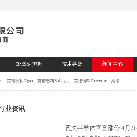
BMS保护板
技术答疑
新闻中心
t
英诺赛科Vgan
英诺赛科Solidgan
英诺赛科Driver ic
集澈
行业资讯
意法半导体官宣涨价 4月2