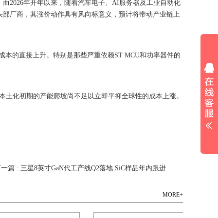
而2026年开年以来，随着汽车电子、AI服务器及工业自动化
体的头部厂商，其涨价动作具有风向标意义，预计将带动产业链上
本的直接上升。特别是那些严重依赖ST MCU和功率器件的
，但本土化初期的产能爬坡尚不足以立即平抑全球性的成本上涨。
。
一篇 : 三星8英寸GaN代工产线Q2落地 SiC样品年内跟进
MORE+