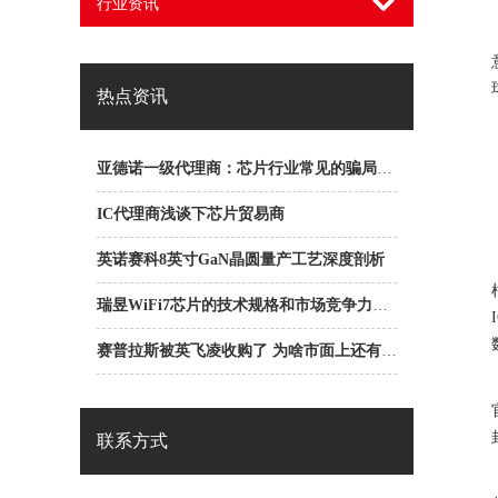
行业资讯
热点资讯
亚德诺一级代理商：芯片行业常见的骗局之ABC骗局
IC代理商浅谈下芯片贸易商
英诺赛科8英寸GaN晶圆量产工艺深度剖析
瑞昱WiFi7芯片的技术规格和市场竞争力是什么？
赛普拉斯被英飞凌收购了 为啥市面上还有赛普拉斯一级代理商？
联系方式