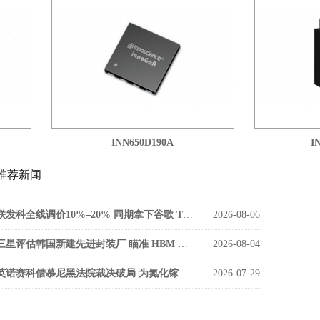
INN650D190A
INN
推荐新闻
联发科全线调价10%–20% 同期拿下谷歌 TPU v9 SerDes 大单
2026-08-06
三星评估韩国新建先进封装厂 瞄准 HBM 缩小与海力士差距
2026-08-04
英诺赛科借慕尼黑法院裁决破局 为氮化镓功率器件打开欧洲市场通道
2026-07-29