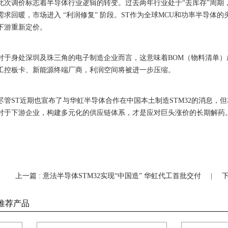
此次调价标志着半导体行业逻辑的转变。过去两年行业处于“去库存”周期，
需求回暖，市场进入 “利润修复” 阶段。ST作为全球MCU和功率半导
下游重新定价。
对于身处深圳及珠三角的电子制造企业而言，这意味着BOM（物料清单）成
工控板卡、新能源终端厂商，利润空间将被进一步压缩。
尽管ST近期也宣布了与华虹半导体合作在中国本土制造STM32的消息
对于下游企业，构建多元化的供应链体系，才是应对巨头涨价的长期解药
上一篇 : 意法半导体STM32实现“中国造” 华虹代工首批交付
|
下
推荐产品