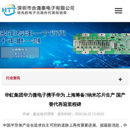
行业资讯
华虹集团华力微电子携手华为 上海筹备7纳米芯片生产 国产
替代再迎里程碑
作者：氮化镓代理商 发布时间：2026-04-20 13:49:02
中国半导体产业在追求自主可控的道路上再传重要进展。据最新消息，中