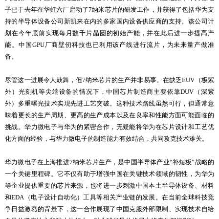
子已于去年在华虹六厂启动了7纳米芯片的研发工作，并获得了包括华为支
持的半导体设备公司新凯来在内的多家国内设备供应商的支持。该公司计
划在今年底前实现每月数千片晶圆的初始产能，并在此后进一步提高产
能。中国GPU厂商壁仞科技也已利用该产线进行流片，为未来量产做准
备。
尽管这一进展令人鼓舞，但7纳米芯片的生产并非易事。在缺乏EUV（极紫
外）光刻机等尖端设备的情况下，中国芯片制造商主要依靠DUV（深紫
外）多重曝光技术实现先进工艺突破。这种技术路线虽然可行，但通常意
味着更长的生产周期、更高的生产成本以及在良率和性能方面可能面临的
挑战。华力微电子与华为的紧密合作，无疑能将华为在芯片设计和工艺优
化方面的经验，与华力微电子的制造能力有效结合，共同攻克技术难关。
华力微电子在上海推进7纳米芯片生产，是中国半导体产业“补短板”战略的
一个关键里程碑。它不仅有助于增强中国在关键技术领域的韧性，为华为
等企业提供重要的芯片来源，也将进一步刺激中国本土半导体设备、材料
和EDA（电子设计自动化）工具等相关产业链的发展。在当前全球科技竞
争日益激烈的背景下，这一合作展现了中国克服外部限制、实现技术自给