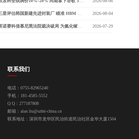
联发科全线调价10%–20% 同期拿下谷歌 TPU v9 SerDes 大单
2026-08-06
三星评估韩国新建先进封装厂 瞄准 HBM 缩小与海力士差距
2026-08-04
英诺赛科借慕尼黑法院裁决破局 为氮化镓功率器件打开欧洲市场通道
2026-07-29
联系我们
电话：0755-82965240
手机：181-4585-5552
Q Q：277187808
邮箱：
alan.liu@szhtt-china.cn
联系地址：深圳市龙华区民治街道民治社区金华大厦1504