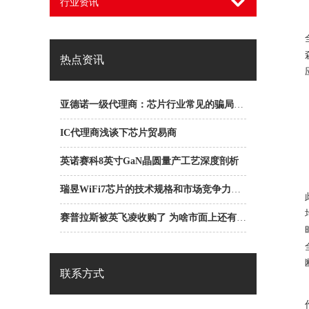
行业资讯
热点资讯
亚德诺一级代理商：芯片行业常见的骗局之ABC骗局
IC代理商浅谈下芯片贸易商
英诺赛科8英寸GaN晶圆量产工艺深度剖析
瑞昱WiFi7芯片的技术规格和市场竞争力是什么？
赛普拉斯被英飞凌收购了 为啥市面上还有赛普拉斯一级代理商？
联系方式