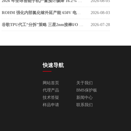
2026 年全球智能手机产量预计骤降 16.2% 低成本零部件库存枯竭成主因
2026-08-05
ROHM 强化内部氮化镓外延产能 650V 电源器件告别外部代工
2026-08-03
谷歌TPU代工“分拆”策略 三星2nm接棒I/O 台积电稳守算力核心
2026-07-28
快速导航
网站首页
关于我们
代理产品
BMS保护板
技术答疑
新闻中心
样品申请
联系我们