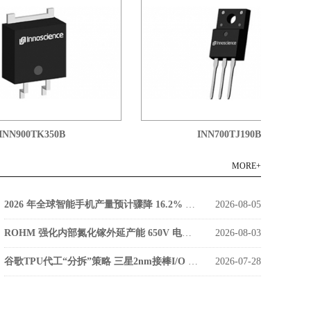
N900TK350B
INN700TJ190B
MORE+
2026 年全球智能手机产量预计骤降 16.2% 低成本零部件库存枯竭成主因
2026-08-05
ROHM 强化内部氮化镓外延产能 650V 电源器件告别外部代工
2026-08-03
谷歌TPU代工“分拆”策略 三星2nm接棒I/O 台积电稳守算力核心
2026-07-28