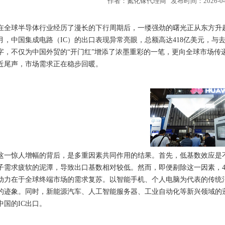
作者：氮化镓代理商 发布时间：2026-04-1
在全球半导体行业经历了漫长的下行周期后，一缕强劲的曙光正从东方升起。
月，中国集成电路（IC）的出口表现异常亮眼，总额高达418亿美元，与
字，不仅为中国外贸的“开门红”增添了浓墨重彩的一笔，更向全球市场传
近尾声，市场需求正在稳步回暖。
这一惊人增幅的背后，是多重因素共同作用的结果。首先，低基数效应是不
子需求疲软的泥潭，导致出口基数相对较低。然而，即便剔除这一因素，4
动力在于全球终端市场的需求复苏。以智能手机、个人电脑为代表的传统
的迹象。同时，新能源汽车、人工智能服务器、工业自动化等新兴领域的
中国的IC出口。