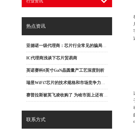
行业资讯
热点资讯
亚德诺一级代理商：芯片行业常见的骗局之ABC骗局
IC代理商浅谈下芯片贸易商
英诺赛科8英寸GaN晶圆量产工艺深度剖析
瑞昱WiFi7芯片的技术规格和市场竞争力是什么？
赛普拉斯被英飞凌收购了 为啥市面上还有赛普拉斯一级代理商？
联系方式