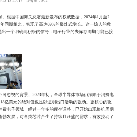
3 13:17:17 点击量：
802
根据中国海关总署最新发布的权威数据，2024年1月至2
去年同期相比，实现了高达69%的爆炸式增长。这一惊人的数
递出一个明确而积极的信号：电子行业的去库存周期可能已接
可忽视的背景。2023年初，全球半导体市场仍深陷于消费电
18亿美元的绝对值也足以证明出口活动的强劲。更核心的驱
消费电子领域，经过一年多的库存调整，已开始出现换机周期
蓬勃发展，对各类芯片产生了持续且旺盛的需求，有效拉动了