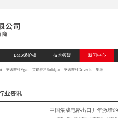
BMS保护板
技术答疑
新闻中心
t
英诺赛科Vgan
英诺赛科Solidgan
英诺赛科Driver ic
集澈
行业资讯
中国集成电路出口开年激增69