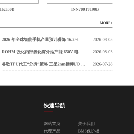
K350B
INN700TJ190B
MORE+
2026 年全球智能手机产量预计骤降 16.2% 低成本零部件库存枯竭成主因
2026-08-05
ROHM 强化内部氮化镓外延产能 650V 电源器件告别外部代工
2026-08-03
谷歌TPU代工“分拆”策略 三星2nm接棒I/O 台积电稳守算力核心
2026-07-28
快速导航
网站首页
关于我们
代理产品
BMS保护板