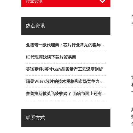
行业资讯
热点资讯
亚德诺一级代理商：芯片行业常见的骗局之ABC骗局
IC代理商浅谈下芯片贸易商
英诺赛科8英寸GaN晶圆量产工艺深度剖析
瑞昱WiFi7芯片的技术规格和市场竞争力是什么？
赛普拉斯被英飞凌收购了 为啥市面上还有赛普拉斯一级代理商？
联系方式