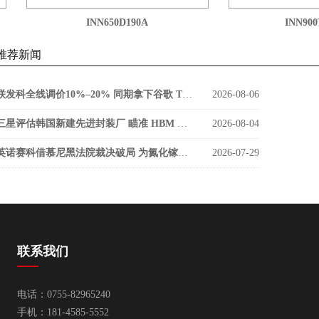
INN650D190A
INN900T
推荐新闻
联发科全线调价10%–20% 同期拿下谷歌 TPU v9 SerDes 大单
2026-08-06
三星评估韩国新建先进封装厂 瞄准 HBM 缩小与海力士差距
2026-08-04
英诺赛科借慕尼黑法院裁决破局 为氮化镓功率器件打开欧洲市场通道
2026-07-29
联系我们
电话：0755-82965240
手机：181-4585-5552