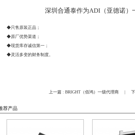
深圳合通泰作为ADI（亚德诺
◆只售原装正品；
◆原厂优势渠道；
◆现货库存诚信第一；
◆灵活多变的财务制度。
上一篇 : BRIGHT（佰鸿）一级代理商
|
下
推荐产品