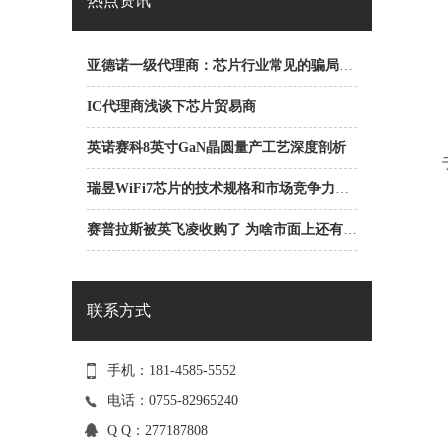
热点资讯
亚德诺一级代理商：芯片行业常见的骗局之ABC骗局
IC代理商浅谈下芯片贸易商
英诺赛科8英寸GaN晶圆量产工艺深度剖析
瑞昱WiFi7芯片的技术规格和市场竞争力是什么？
赛普拉斯被英飞凌收购了 为啥市面上还有赛普拉斯一级代理商？
联系方式
手机：181-4585-5552
电话：0755-82965240
Q Q：277187808